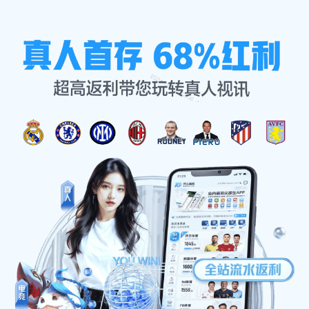
体球网
比分
首页
足球比分
篮球比分
赛程
数据中心
赛事分析
🔴 即时比分直播
英超
75'
2
曼城
利物浦
vs
安菲尔德
NBA
Q3
88
湖人
勇士
vs
甲骨文
西甲
已结束