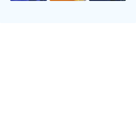
球队近况与球员状态
主队方面，核心前锋在近五场比赛中打入4球，状态火热。中
场球员的控球率维持在60%以上，展现出强大的统治力。但需
要注意的是，主队在客场作战时的防守漏洞依然存在，尤其是
边路防守容易被打穿。
客队则依靠高效的反击战术立足，他们的场均射正次数虽少，
但转化率极高。关键中场的组织能力是客队破局的关键，若其
主力前锋能够保持健康，客队在客场带走分数并非不可能。
关键数据对比
数据项
主队
客队
场均进球
1.8
1.5
场均失球
0.9
1.2
控球率
58%
42%
角球数
6.5
4.2