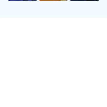
球队近况与球员状态
主队方面，核心前锋在近五场比赛中打入4球，状态火热。中
场球员的控球率维持在60%以上，展现出强大的统治力。但需
要注意的是，主队在客场作战时的防守漏洞依然存在，尤其是
边路防守容易被打穿。
客队则依靠高效的反击战术立足，他们的场均射正次数虽少，
但转化率极高。关键中场的组织能力是客队破局的关键，若其
主力前锋能够保持健康，客队在客场带走分数并非不可能。
关键数据对比
数据项
主队
客队
场均进球
1.8
1.5
场均失球
0.9
1.2
控球率
58%
42%
角球数
6.5
4.2