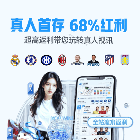
体球网
比分
首页
足球比分
篮球比分
赛程
数据中心
赛事分析
🔴 即时比分直播
英超
75'
2
曼城
利物浦
vs
安菲尔德
NBA
Q3
88
湖人
勇士
vs
甲骨文
西甲
已结束