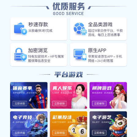
篮球赛事，体球网都能为您提供一站式的观赛体验。
我们的优势：
毫秒级比分更新、详尽的技术统计图表、
资深分析师独家评论、以及完全免费的赛事数据服务。
深度解析：豪门对决背后的战术博弈与数
据真相
赛事背景与前瞻
在即将到来的焦点战中，两支传统豪强的碰撞备受瞩目。从历
史交锋记录来看，双方过去十次相遇中，主队取得了4胜3平3
负的战绩，占据微弱心理优势。然而，客队近期状态回暖，防
守端的数据表现显著提升，这使得本场比赛的悬念倍增。